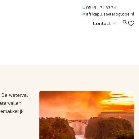
0543 - 74 53 74
afrikaplus@aeroglobe.nl
Contact
. De waterval
atervallen
gemakkelijk