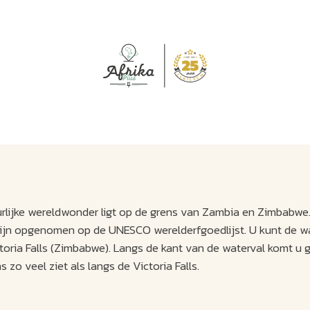
J
M
U
U
B
E
I
L
tuurlijke wereldwonder ligt op de grens van Zambia en Zimbabwe
 zijn opgenomen op de UNESCO werelderfgoedlijst. U kunt de w
toria Falls (Zimbabwe). Langs de kant van de waterval komt u 
 zo veel ziet als langs de Victoria Falls.