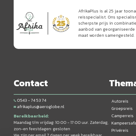
AfrikaPlus is al 25 jaar too
reisspecialist. Ons speciali
scherpste prijs in combinati
aanbod van georganiseerde r
maat worden samengesteld.
Contact
Them
0543 - 74 53 74
Autoreis
afrikaplus@aeroglobe.nl
Groepsreis
Camperreis
Bereikbaarheid:
Maandag t/m vrijdag: 10:00 - 17:00 uur. Zaterdag,
Kampeersafa
zon-en feestdagen: gesloten
Privéreis
We zijn per email 7 dagen per week bereikbaar.