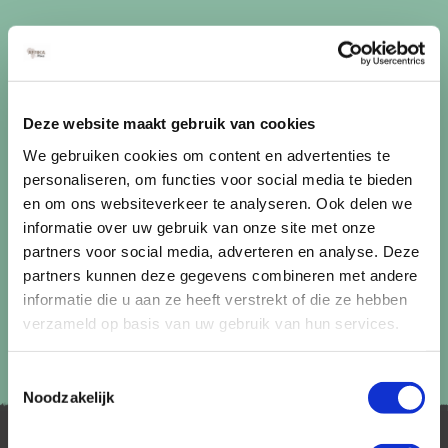
Ontvang circa 1 maal per maand onze nieuwsbrief met de
laatste aanbiedingen. U kunt zich elk moment weer
uitschrijven via de afmeldlink in de nieuwsbrief.
Deze website maakt gebruik van cookies
Aanmelden
We gebruiken cookies om content en advertenties te
Lees in ons
privacybeleid
hoe wij zorgvuldig omgaan met uw
personaliseren, om functies voor social media te bieden
gegevens.
en om ons websiteverkeer te analyseren. Ook delen we
informatie over uw gebruik van onze site met onze
partners voor social media, adverteren en analyse. Deze
partners kunnen deze gegevens combineren met andere
informatie die u aan ze heeft verstrekt of die ze hebben
verzameld op basis van uw gebruik van hun services.
Toestemmingsselectie
Noodzakelijk