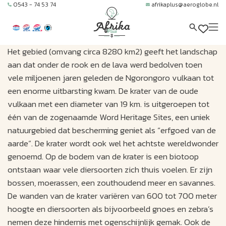
0543 - 74 53 74
afrikaplus@aeroglobe.nl
Het gebied (omvang circa 8280 km2) geeft het landschap
aan dat onder de rook en de lava werd bedolven toen
vele miljoenen jaren geleden de Ngorongoro vulkaan tot
een enorme uitbarsting kwam. De krater van de oude
vulkaan met een diameter van 19 km. is uitgeroepen tot
één van de zogenaamde Word Heritage Sites, een uniek
natuurgebied dat bescherming geniet als “erfgoed van de
aarde”. De krater wordt ook wel het achtste wereldwonder
genoemd. Op de bodem van de krater is een biotoop
ontstaan waar vele diersoorten zich thuis voelen. Er zijn
bossen, moerassen, een zouthoudend meer en savannes.
De wanden van de krater variëren van 600 tot 700 meter
hoogte en diersoorten als bijvoorbeeld gnoes en zebra’s
nemen deze hindernis met ogenschijnlijk gemak. Ook de