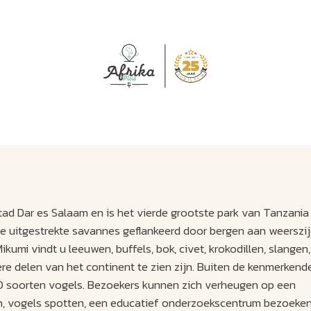
J
M
U
U
B
E
I
L
tad Dar es Salaam en is het vierde grootste park van Tanzania
ge uitgestrekte savannes geflankeerd door bergen aan weerszi
umi vindt u leeuwen, buffels, bok, civet, krokodillen, slangen
dere delen van het continent te zien zijn. Buiten de kenmerken
0 soorten vogels. Bezoekers kunnen zich verheugen op een
ken, vogels spotten, een educatief onderzoekscentrum bezoeke