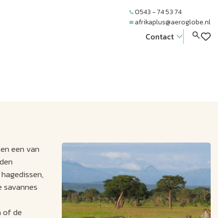
0543 - 74 53 74
afrikaplus@aeroglobe.nl
Contact
 en een van
jden
, hagedissen,
de savannes
n of de