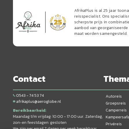
AfrikaPlus is al 25 jaar too
reisspecialist. Ons speciali
scherpste prijs in combinati
aanbod van georganiseerde r
maat worden samengesteld.
Contact
Them
0543 - 74 53 74
Autoreis
afrikaplus@aeroglobe.nl
Groepsreis
Camperreis
Bereikbaarheid:
Maandag t/m vrijdag: 10:00 - 17:00 uur. Zaterdag,
Kampeersafa
zon-en feestdagen: gesloten
Privéreis
We zijn per email 7 dagen per week bereikbaar.