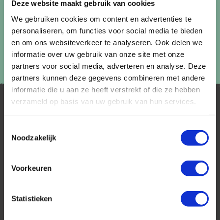
Deze website maakt gebruik van cookies
We gebruiken cookies om content en advertenties te
personaliseren, om functies voor social media te bieden
en om ons websiteverkeer te analyseren. Ook delen we
informatie over uw gebruik van onze site met onze
partners voor social media, adverteren en analyse. Deze
partners kunnen deze gegevens combineren met andere
informatie die u aan ze heeft verstrekt of die ze hebben
verzameld op basis van uw gebruik van hun services.
Toestemmingsselectie
Noodzakelijk
Voorkeuren
AfrikaPlus is al 25 jaar toonaangevend op de
Nederlandse markt als reisspecialist. Ons
specialisme is het samenstellen van reizen tegen
Statistieken
de scherpste prijs in combinatie met de beste
service. Naast een zeer ruim aanbod van