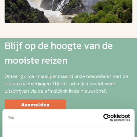
Blijf op de hoogte van de
mooiste reizen
Ontvang circa 1 maal per maand onze nieuwsbrief met de
laatste aanbiedingen. U kunt zich elk moment weer
uitschrijven via de afmeldlink in de nieuwsbrief.
Aanmelden
Lees in ons
privacybeleid
hoe wij zorgvuldig omgaan met uw
gegevens.