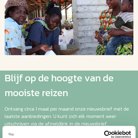
Blijf op de hoogte van de
mooiste reizen
Ontvang circa 1 maal per maand onze nieuwsbrief met de
laatste aanbiedingen. U kunt zich elk moment weer
uitschrijven via de afmeldlink in de nieuwsbrief.
Aanmelden