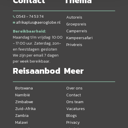
Contact
Thema
0543 - 74 53 74
Autoreis
afrikaplus@aeroglobe.nl
Groepsreis
Camperreis
Bereikbaarheid:
Maandag t/m vrijdag: 10:00
Kampeersafari
- 17:00 uur. Zaterdag, zon-
Privéreis
en feestdagen: gesloten
We zijn per email 7 dagen
per week bereikbaar.
Reisaanbod
Meer
Botswana
Over ons
Namibië
Contact
Zimbabwe
Ons team
Zuid-Afrika
Vacatures
Zambia
Blogs
Malawi
Privacy