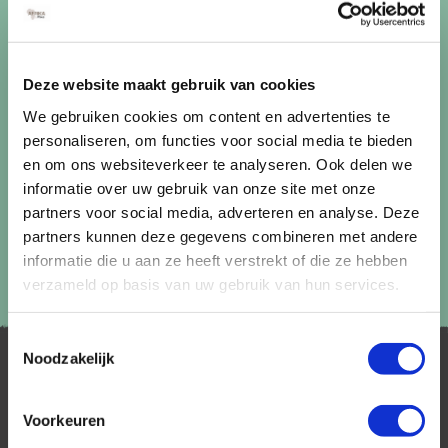
uitschrijven via de afmeldlink in de nieuwsbrief.
Aanmelden
Deze website maakt gebruik van cookies
Lees in ons
privacybeleid
hoe wij zorgvuldig omgaan met uw
gegevens.
We gebruiken cookies om content en advertenties te
personaliseren, om functies voor social media te bieden
en om ons websiteverkeer te analyseren. Ook delen we
informatie over uw gebruik van onze site met onze
partners voor social media, adverteren en analyse. Deze
partners kunnen deze gegevens combineren met andere
informatie die u aan ze heeft verstrekt of die ze hebben
verzameld op basis van uw gebruik van hun services.
Toestemmingsselectie
Noodzakelijk
Voorkeuren