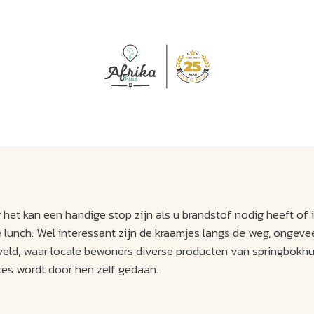
J
M
U
U
B
E
I
L
r het kan een handige stop zijn als u brandstof nodig heeft of i
te lunch. Wel interessant zijn de kraamjes langs de weg, ongeve
veld, waar locale bewoners diverse producten van springbokhu
ces wordt door hen zelf gedaan.