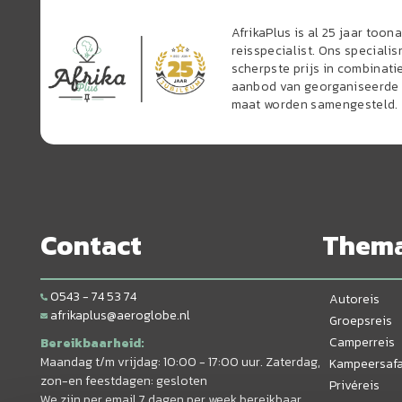
AfrikaPlus is al 25 jaar too
reisspecialist. Ons speciali
scherpste prijs in combinati
aanbod van georganiseerde r
maat worden samengesteld.
Contact
Them
0543 - 74 53 74
Autoreis
afrikaplus@aeroglobe.nl
Groepsreis
Camperreis
Bereikbaarheid:
Maandag t/m vrijdag: 10:00 - 17:00 uur. Zaterdag,
Kampeersafa
zon-en feestdagen: gesloten
Privéreis
We zijn per email 7 dagen per week bereikbaar.