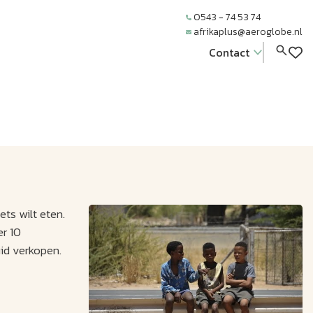
0543 - 74 53 74
afrikaplus@aeroglobe.nl
Contact
ets wilt eten.
er 10
id verkopen.