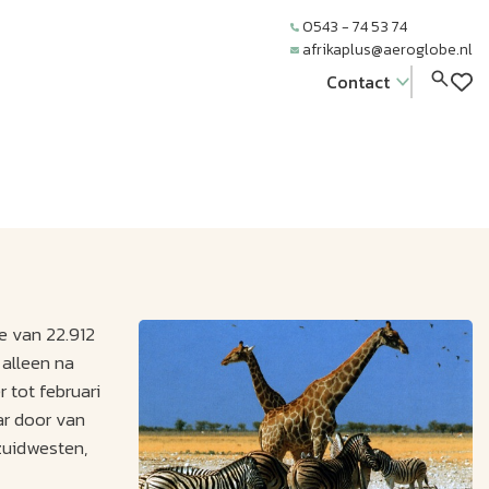
0543 - 74 53 74
afrikaplus@aeroglobe.nl
Contact
e van 22.912
 alleen na
 tot februari
ar door van
 zuidwesten,