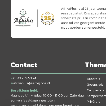
AfrikaPlus is al 25 jaar too
reisspecialist. Ons speciali
scherpste prijs in combinati
aanbod van georganiseerde r
maat worden samengesteld.
Contact
Them
0543 - 74 53 74
Autoreis
afrikaplus@aeroglobe.nl
Groepsreis
Camperreis
Bereikbaarheid:
Maandag t/m vrijdag: 10:00 - 17:00 uur. Zaterdag,
Kampeersafa
zon-en feestdagen: gesloten
Privéreis
We zijn per email 7 dagen per week bereikbaar.