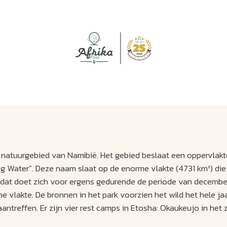
J
M
U
U
B
E
I
L
natuurgebied van Namibië. Het gebied beslaat een oppervlakt
g Water". Deze naam slaat op de enorme vlakte (4731 km²) die
en dat doet zich voor ergens gedurende de periode van december
e vlakte. De bronnen in het park voorzien het wild het hele ja
antreffen. Er zijn vier rest camps in Etosha: Okaukeujo in het