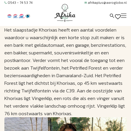
0543 - 74 53 74
afrikaplus@aeroglobe.nl
Het slaapstadje Khorixas heeft een aantal voordelen
waardoor u waarschijnlijk een korte stop zult maken: er is
een bank met geldautomaat, een garage, benzinestations,
een bakker, supermarkt, souvenirswinkeltje en een
postkantoor. Verder vormt het vooral de toegang tot een
bezoek aan Twijfelfontein, het Petrified Forest en verder
bezienswaardigheden in Damaraland-Zuid. Het Petrified
Forest ligt het dichtst bij Khorixas, op 45 km westwaarts
richting Twijfelfontein via de C39. Aan de oostzijde van
Khorixas ligt Vingerklip, een rots die als een vinger vanuit
het verdere vlakke landschap omhoog rijst. Vingerklip ligt
76 km oostwaarts van Khorixas.