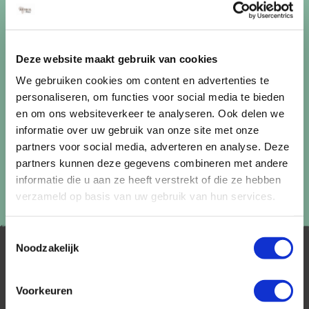
uitschrijven via de afmeldlink in de nieuwsbrief.
Aanmelden
Deze website maakt gebruik van cookies
Lees in ons
privacybeleid
hoe wij zorgvuldig omgaan met uw
gegevens.
We gebruiken cookies om content en advertenties te
personaliseren, om functies voor social media te bieden
en om ons websiteverkeer te analyseren. Ook delen we
informatie over uw gebruik van onze site met onze
partners voor social media, adverteren en analyse. Deze
partners kunnen deze gegevens combineren met andere
informatie die u aan ze heeft verstrekt of die ze hebben
verzameld op basis van uw gebruik van hun services.
Toestemmingsselectie
Noodzakelijk
Voorkeuren