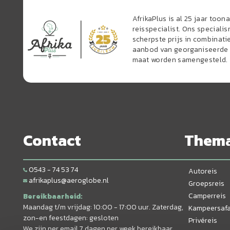
AfrikaPlus is al 25 jaar too
reisspecialist. Ons speciali
scherpste prijs in combinati
aanbod van georganiseerde r
maat worden samengesteld.
Contact
Them
0543 - 74 53 74
Autoreis
afrikaplus@aeroglobe.nl
Groepsreis
Camperreis
Bereikbaarheid:
Maandag t/m vrijdag: 10:00 - 17:00 uur. Zaterdag,
Kampeersafa
zon-en feestdagen: gesloten
Privéreis
We zijn per email 7 dagen per week bereikbaar.