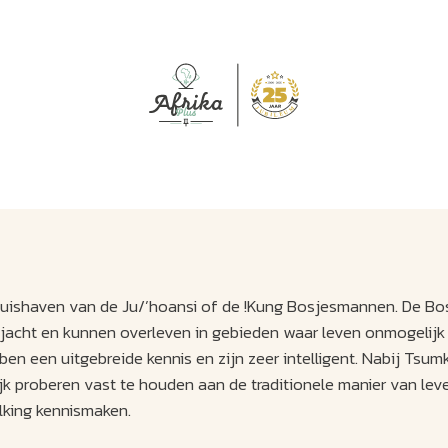
J
M
U
U
B
E
I
L
thuishaven van de Ju/’hoansi of de !Kung Bosjesmannen. De 
jacht en kunnen overleven in gebieden waar leven onmogelijk l
 een uitgebreide kennis en zijn zeer intelligent. Nabij Tsum
 proberen vast te houden aan de traditionele manier van leve
lking kennismaken.