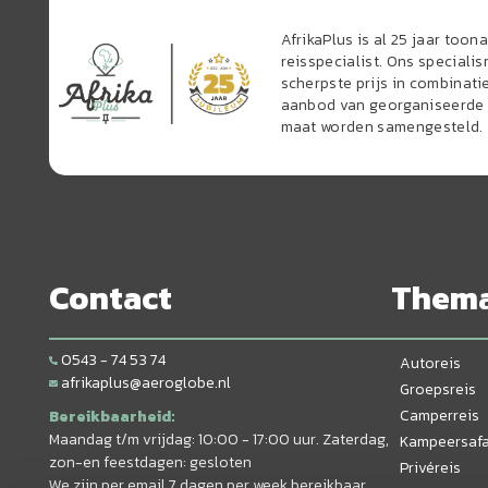
AfrikaPlus is al 25 jaar too
reisspecialist. Ons speciali
scherpste prijs in combinati
aanbod van georganiseerde r
maat worden samengesteld.
Contact
Them
0543 - 74 53 74
Autoreis
afrikaplus@aeroglobe.nl
Groepsreis
Camperreis
Bereikbaarheid:
Maandag t/m vrijdag: 10:00 - 17:00 uur. Zaterdag,
Kampeersafa
zon-en feestdagen: gesloten
Privéreis
We zijn per email 7 dagen per week bereikbaar.