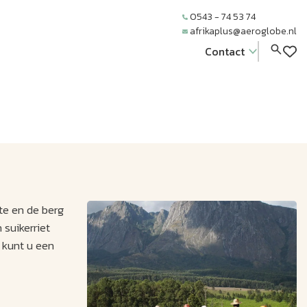
0543 - 74 53 74
afrikaplus@aeroglobe.nl
Contact
te en de berg
suikerriet
 kunt u een