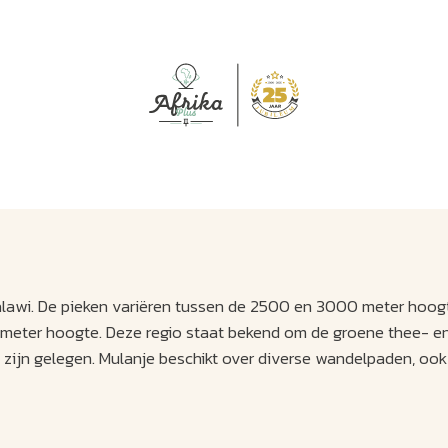
J
M
U
U
B
E
I
L
alawi. De pieken variëren tussen de 2500 en 3000 meter hoog
 meter hoogte. Deze regio staat bekend om de groene thee- en 
 zijn gelegen. Mulanje beschikt over diverse wandelpaden, ook