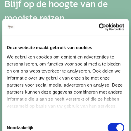
Blijf op de hoogte van de
mooiste reizen
Ontvang circa 1 maal per maand onze nieuwsbrief met de
laatste aanbiedingen. U kunt zich elk moment weer
uitschrijven via de afmeldlink in de nieuwsbrief.
Deze website maakt gebruik van cookies
We gebruiken cookies om content en advertenties te
Aanmelden
personaliseren, om functies voor social media te bieden
en om ons websiteverkeer te analyseren. Ook delen we
Lees in ons
privacybeleid
hoe wij zorgvuldig omgaan met uw
informatie over uw gebruik van onze site met onze
gegevens.
partners voor social media, adverteren en analyse. Deze
partners kunnen deze gegevens combineren met andere
informatie die u aan ze heeft verstrekt of die ze hebben
verzameld op basis van uw gebruik van hun services.
Toestemmingsselectie
Noodzakelijk