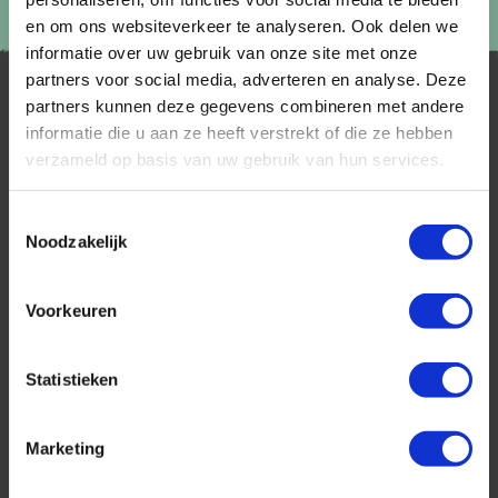
en om ons websiteverkeer te analyseren. Ook delen we
informatie over uw gebruik van onze site met onze
partners voor social media, adverteren en analyse. Deze
partners kunnen deze gegevens combineren met andere
informatie die u aan ze heeft verstrekt of die ze hebben
verzameld op basis van uw gebruik van hun services.
Toestemmingsselectie
Noodzakelijk
AfrikaPlus is al 25 jaar toonaangevend op de
Nederlandse markt als reisspecialist. Ons
specialisme is het samenstellen van reizen tegen
Voorkeuren
de scherpste prijs in combinatie met de beste
service. Naast een zeer ruim aanbod van
georganiseerde rondreizen kunnen alle reizen
Statistieken
volledig op maat worden samengesteld.
Marketing
Neem ook eens een kijkje bij onze