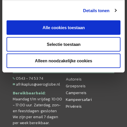
andere reisorganisaties:
Details tonen
Alle cookies toestaan
Selectie toestaan
Contact
Thema
Alleen noodzakelijke cookies
0543 - 74 53 74
Autoreis
afrikaplus@aeroglobe.nl
Groepsreis
Camperreis
Bereikbaarheid:
Maandag t/m vrijdag: 10:00
Kampeersafari
- 17:00 uur. Zaterdag, zon-
Privéreis
en feestdagen: gesloten
We zijn per email 7 dagen
per week bereikbaar.