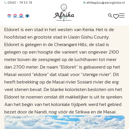
0543 - 74 53 74
afrikaplus@aeroglobe.nl
Eldoret is een stad in het westen van Kenia. Het is de
hoofdstad en grootste stad in Uasin Gishu County.
Eldoret is gelegen in de Cherangani Hills; de stad is
gelegen op een hoogte die varieert van ongeveer 2100
meter boven de zeespiegel op de luchthaven tot meer
dan 2700 meter. De naam “Eldoret” is gebaseerd op het
Masai woord “eldore” dat staat voor “stenige rivier”. Dit
heeft betrekking op de Masai rivier Sosiani rivier die erg
veel stenen bevat. De blanke kolonisten besloten om het
Eldoret te noemen omdat dit makkelijker is uit te spreken.
Aan het begin van het koloniale tijdperk werd het gebied
bezet door de Nandi, nog vóór de Sirikwa en de Masai.