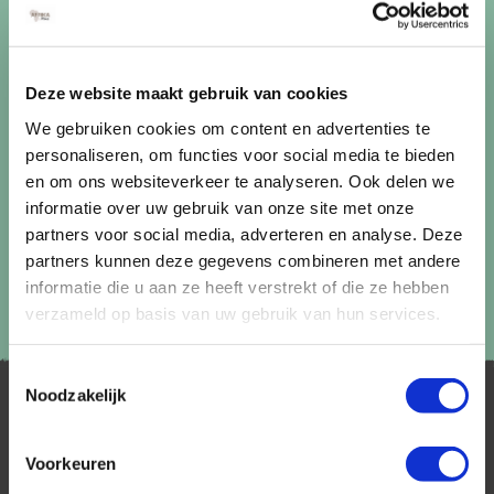
uitschrijven via de afmeldlink in de nieuwsbrief.
Aanmelden
Deze website maakt gebruik van cookies
Lees in ons
privacybeleid
hoe wij zorgvuldig omgaan met uw
gegevens.
We gebruiken cookies om content en advertenties te
personaliseren, om functies voor social media te bieden
en om ons websiteverkeer te analyseren. Ook delen we
informatie over uw gebruik van onze site met onze
partners voor social media, adverteren en analyse. Deze
partners kunnen deze gegevens combineren met andere
informatie die u aan ze heeft verstrekt of die ze hebben
verzameld op basis van uw gebruik van hun services.
Toestemmingsselectie
Noodzakelijk
Voorkeuren