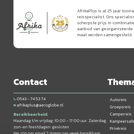
AfrikaPlus is al 25 jaar too
reisspecialist. Ons speciali
scherpste prijs in combinati
aanbod van georganiseerde r
maat worden samengesteld.
Contact
Them
0543 - 74 53 74
Autoreis
afrikaplus@aeroglobe.nl
Groepsreis
Camperreis
Bereikbaarheid:
Maandag t/m vrijdag: 10:00 - 17:00 uur. Zaterdag,
Kampeersafa
zon-en feestdagen: gesloten
Privéreis
We zijn per email 7 dagen per week bereikbaar.