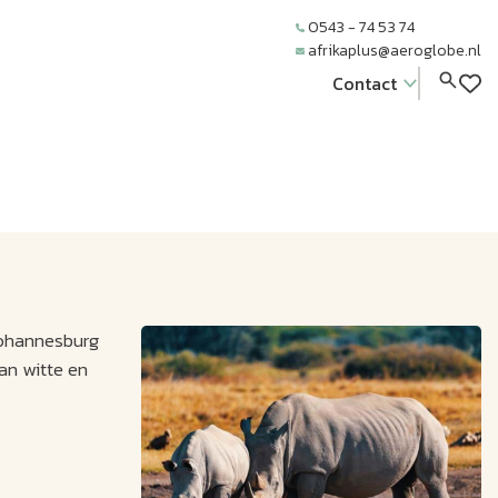
0543 - 74 53 74
afrikaplus@aeroglobe.nl
Contact
Johannesburg
an witte en