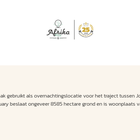
J
M
U
U
B
E
I
L
k gebruikt als overnachtingslocatie voor het traject tussen 
tuary beslaat ongeveer 8585 hectare grond en is woonplaats v