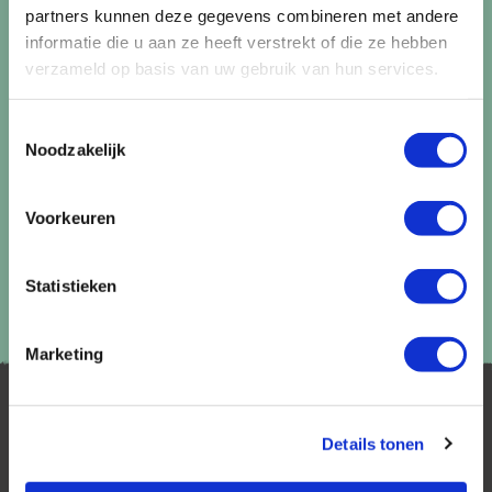
uitschrijven via de afmeldlink in de nieuwsbrief.
partners kunnen deze gegevens combineren met andere
informatie die u aan ze heeft verstrekt of die ze hebben
Aanmelden
verzameld op basis van uw gebruik van hun services.
Lees in ons
privacybeleid
hoe wij zorgvuldig omgaan met uw
gegevens.
Toestemmingsselectie
Noodzakelijk
Voorkeuren
Statistieken
Marketing
Details tonen