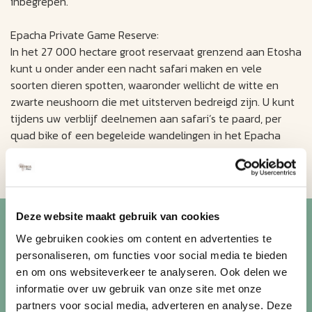
inbegrepen.
Epacha Private Game Reserve:
In het 27 000 hectare groot reservaat grenzend aan Etosha
kunt u onder ander een nacht safari maken en vele
soorten dieren spotten, waaronder wellicht de witte en
zwarte neushoorn die met uitsterven bedreigd zijn. U kunt
tijdens uw verblijf deelnemen aan safari’s te paard, per
quad bike of een begeleide wandelingen in het Epacha
Game Reserve ondernemen, maar dit ook combineren met
jeepsafari’s in Etosha National Park.
Blijf op de hoogte van de
Deze website maakt gebruik van cookies
mooiste reizen
We gebruiken cookies om content en advertenties te
personaliseren, om functies voor social media te bieden
en om ons websiteverkeer te analyseren. Ook delen we
Ontvang circa 1 maal per maand onze nieuwsbrief met de
informatie over uw gebruik van onze site met onze
laatste aanbiedingen. U kunt zich elk moment weer
partners voor social media, adverteren en analyse. Deze