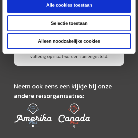
Alle cookies toestaan
AfrikaPlus is al 25 jaar toonaangevend op de
Selectie toestaan
Nederlandse markt als reisspecialist. Ons
specialisme is het samenstellen van reizen tegen
de scherpste prijs in combinatie met de beste
Alleen noodzakelijke cookies
service. Naast een zeer ruim aanbod van
georganiseerde rondreizen kunnen alle reizen
volledig op maat worden samengesteld.
Neem ook eens een kijkje bij onze
andere reisorganisaties: