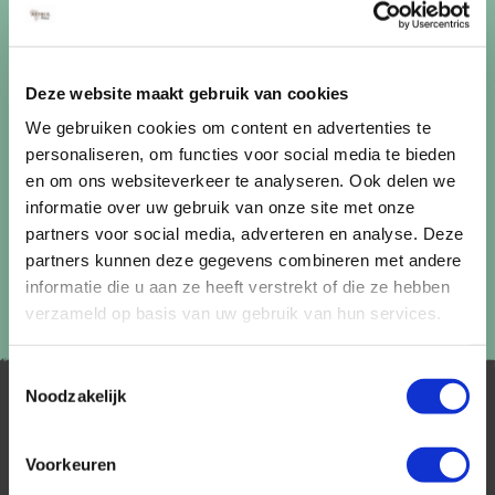
uitschrijven via de afmeldlink in de nieuwsbrief.
Aanmelden
Deze website maakt gebruik van cookies
Lees in ons
privacybeleid
hoe wij zorgvuldig omgaan met uw
gegevens.
We gebruiken cookies om content en advertenties te
personaliseren, om functies voor social media te bieden
en om ons websiteverkeer te analyseren. Ook delen we
informatie over uw gebruik van onze site met onze
partners voor social media, adverteren en analyse. Deze
partners kunnen deze gegevens combineren met andere
informatie die u aan ze heeft verstrekt of die ze hebben
verzameld op basis van uw gebruik van hun services.
Toestemmingsselectie
Noodzakelijk
Voorkeuren