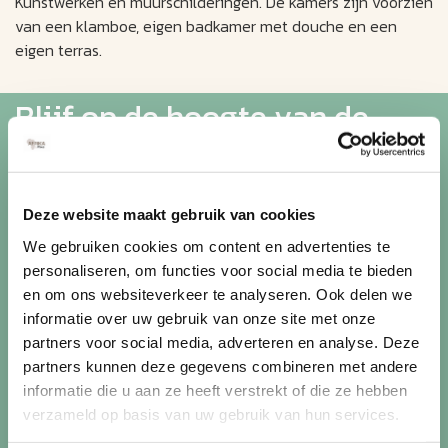
Kunstwerken en muurschilderingen. De kamers zijn voorzien
van een klamboe, eigen badkamer met douche en een
eigen terras.
Blijf op de hoogte van de
mooiste reizen
Ontvang circa 1 maal per maand onze nieuwsbrief met de
Deze website maakt gebruik van cookies
laatste aanbiedingen. U kunt zich elk moment weer
We gebruiken cookies om content en advertenties te
uitschrijven via de afmeldlink in de nieuwsbrief.
personaliseren, om functies voor social media te bieden
en om ons websiteverkeer te analyseren. Ook delen we
Aanmelden
informatie over uw gebruik van onze site met onze
partners voor social media, adverteren en analyse. Deze
Lees in ons
privacybeleid
hoe wij zorgvuldig omgaan met uw
partners kunnen deze gegevens combineren met andere
gegevens.
informatie die u aan ze heeft verstrekt of die ze hebben
verzameld op basis van uw gebruik van hun services.