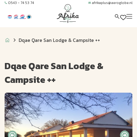
0543 - 74 53 74
afrikaplus@aeroglobe.nl
Dqae Qare San Lodge & Campsite ++
Dqae Qare San Lodge &
Campsite ++