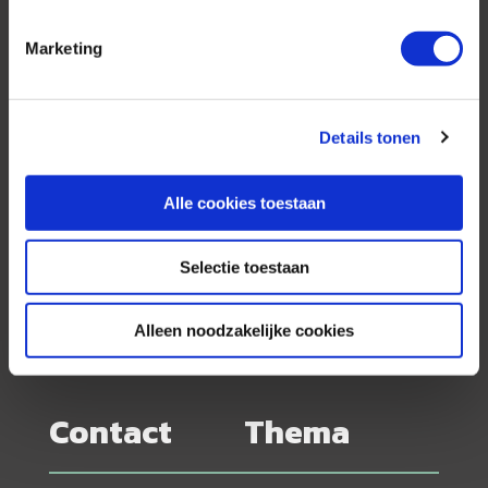
de scherpste prijs in combinatie met de beste
service. Naast een zeer ruim aanbod van
Marketing
georganiseerde rondreizen kunnen alle reizen
volledig op maat worden samengesteld.
Details tonen
Neem ook eens een kijkje bij onze
Alle cookies toestaan
andere reisorganisaties:
Selectie toestaan
Alleen noodzakelijke cookies
Contact
Thema