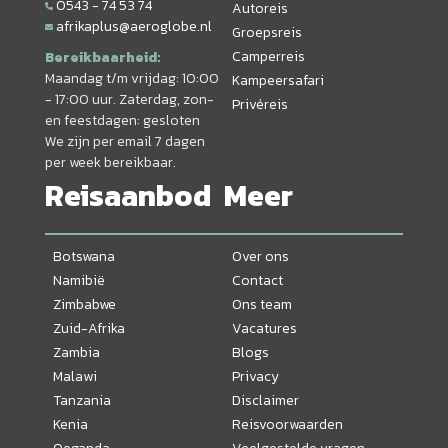
0543 - 74 53 74
Autoreis
afrikaplus@aeroglobe.nl
Groepsreis
Camperreis
Bereikbaarheid:
Maandag t/m vrijdag: 10:00
Kampeersafari
- 17:00 uur. Zaterdag, zon-
Privéreis
en feestdagen: gesloten
We zijn per email 7 dagen
per week bereikbaar.
Reisaanbod
Meer
Botswana
Over ons
Namibië
Contact
Zimbabwe
Ons team
Zuid-Afrika
Vacatures
Zambia
Blogs
Malawi
Privacy
Tanzania
Disclaimer
Kenia
Reisvoorwaarden