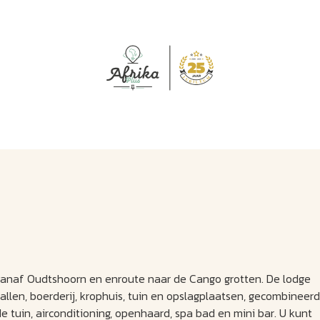
J
M
U
U
B
E
I
L
 vanaf Oudtshoorn en enroute naar de Cango grotten. De lodge
tallen, boerderij, krophuis, tuin en opslagplaatsen, gecombineerd
 tuin, airconditioning, openhaard, spa bad en mini bar. U kunt