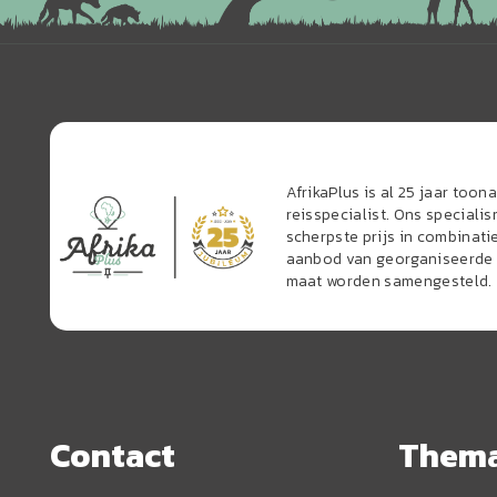
AfrikaPlus is al 25 jaar too
reisspecialist. Ons speciali
scherpste prijs in combinati
aanbod van georganiseerde r
maat worden samengesteld.
Contact
Them