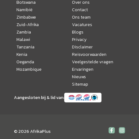
Botswana
Over ons
Namibië
Contact
Zimbabwe
Ons team
Zuid-Afrika
Vacatures
Zambia
Blogs
Malawi
Privacy
Tanzania
Disclaimer
Kenia
Reisvoorwaarden
Oeganda
Veelgestelde vragen
Mozambique
Ervaringen
Nieuws
Sitemap
Aangesloten bij & lid van:
© 2026 AfrikaPlus