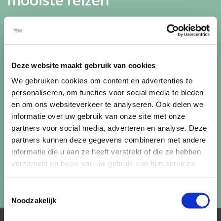
mooiste reizen
Ontvang circa 1 maal per maand onze nieuwsbrief met de
laatste aanbiedingen. U kunt zich elk moment weer
uitschrijven via de afmeldlink in de nieuwsbrief.
Deze website maakt gebruik van cookies
Aanmelden
We gebruiken cookies om content en advertenties te
Lees in ons
privacybeleid
hoe wij zorgvuldig omgaan met uw
personaliseren, om functies voor social media te bieden
gegevens.
en om ons websiteverkeer te analyseren. Ook delen we
informatie over uw gebruik van onze site met onze
partners voor social media, adverteren en analyse. Deze
partners kunnen deze gegevens combineren met andere
informatie die u aan ze heeft verstrekt of die ze hebben
verzameld op basis van uw gebruik van hun services.
Toestemmingsselectie
Noodzakelijk