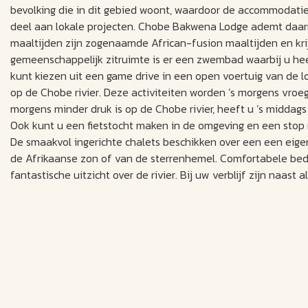
bevolking die in dit gebied woont, waardoor de accommodat
deel aan lokale projecten. Chobe Bakwena Lodge ademt daarme
maaltijden zijn zogenaamde African-fusion maaltijden en krij
gemeenschappelijk zitruimte is er een zwembad waarbij u hee
kunt kiezen uit een game drive in een open voertuig van de l
op de Chobe rivier. Deze activiteiten worden ’s morgens vroe
morgens minder druk is op de Chobe rivier, heeft u ’s middag
Ook kunt u een fietstocht maken in de omgeving en een stop 
De smaakvol ingerichte chalets beschikken over een een ei
de Afrikaanse zon of van de sterrenhemel. Comfortabele bed
fantastische uitzicht over de rivier. Bij uw verblijf zijn naa