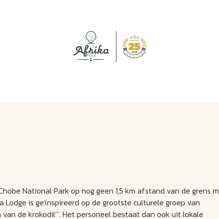
J
M
U
U
B
E
I
L
 Chobe National Park op nog geen 1,5 km afstand van de grens 
Lodge is geïnspireerd op de grootste culturele groep van
 de krokodil’’. Het personeel bestaat dan ook uit lokale