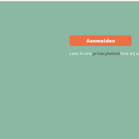
Aanmelden
Lees in ons
privacybeleid
hoe wij 