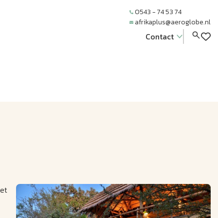
0543 - 74 53 74
afrikaplus@aeroglobe.nl
Contact
met