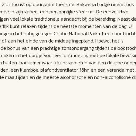
ie zich focust op duurzaam toerisme. Bakwena Lodge neemt ook
e in zijn geheel een persoonlijke sfeer uit. De eenvoudige
gen veel lokale traditionele aandacht bij de bereiding. Naast d
rlijk kunt relaxen tijdens de heetste momenten van de dag. U
odge in het nabij gelegen Chobe National Park of een boottocht
g of aan het einde van de middag ingepland. Hoewel het ‘s
s de bonus van een prachtige zonsondergang tijdens de boottoch
maken in het dorpje voor een ontmoeting met de lokale bevolki
gen buiten-badkamer waar u kunt genieten van een douche onde
den, een klamboe, plafondventilator, föhn en een veranda met 
st alle maaltijden en de meeste alcoholische en non-alcoholische 