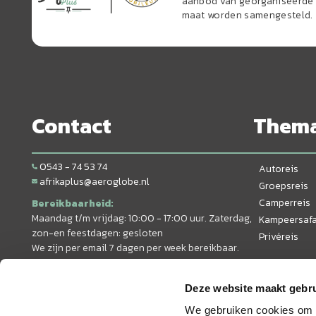
aanbod van georganiseerde r
maat worden samengesteld.
Contact
Them
0543 - 74 53 74
Autoreis
afrikaplus@aeroglobe.nl
Groepsreis
Camperreis
Bereikbaarheid:
Maandag t/m vrijdag: 10:00 - 17:00 uur. Zaterdag,
Kampeersafa
zon-en feestdagen: gesloten
Privéreis
We zijn per email 7 dagen per week bereikbaar.
Deze website maakt gebru
We gebruiken cookies om c