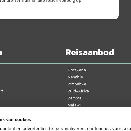
ondreizen kunnen alle reizen volledig op
a
Reisaanbod
Botswana
Namibië
Zimbabwe
ri
Zuid-Afrika
Zambia
Malawi
Tanzania
Kenia
ik van cookies
Oeganda
ontent en advertenties te personaliseren, om functies voor soci