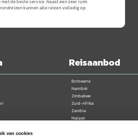
e met de beste service. Naast een zeer ruim
ondreizen kunnen alle reizen volledig op
a
Reisaanbod
Botswana
Namibië
Zimbabwe
ri
Zuid-Afrika
Zambia
Malawi
Tanzania
Kenia
ik van cookies