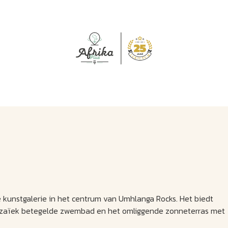
J
M
U
U
B
E
I
L
e kunstgalerie in het centrum van Umhlanga Rocks. Het biedt
t mozaïek betegelde zwembad en het omliggende zonneterras met