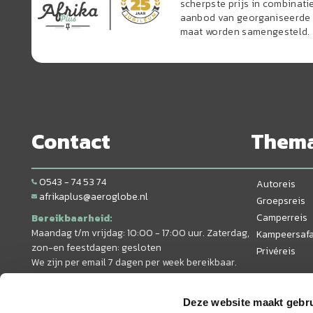
scherpste prijs in combinati
aanbod van georganiseerde r
maat worden samengesteld.
Contact
Them
0543 - 74 53 74
Autoreis
afrikaplus@aeroglobe.nl
Groepsreis
Camperreis
Bereikbaarheid:
Maandag t/m vrijdag: 10:00 - 17:00 uur. Zaterdag,
Kampeersafa
zon-en feestdagen: gesloten
Privéreis
We zijn per email 7 dagen per week bereikbaar.
Deze website maakt gebru