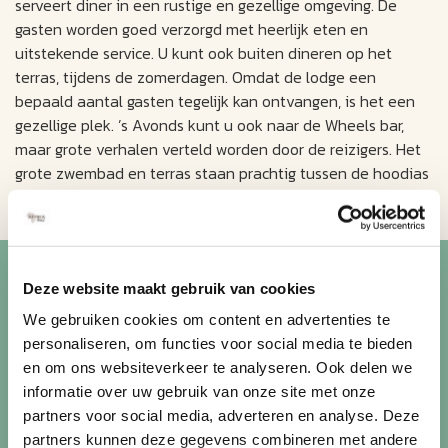
serveert diner in een rustige en gezellige omgeving. De
gasten worden goed verzorgd met heerlijk eten en
uitstekende service. U kunt ook buiten dineren op het
terras, tijdens de zomerdagen. Omdat de lodge een
bepaald aantal gasten tegelijk kan ontvangen, is het een
gezellige plek. ’s Avonds kunt u ook naar de Wheels bar,
maar grote verhalen verteld worden door de reizigers. Het
grote zwembad en terras staan prachtig tussen de hoodias
en aloë bomen.
Blijf op de hoogte van de
Deze website maakt gebruik van cookies
mooiste reizen
We gebruiken cookies om content en advertenties te
personaliseren, om functies voor social media te bieden
Ontvang circa 1 maal per maand onze nieuwsbrief met de
en om ons websiteverkeer te analyseren. Ook delen we
laatste aanbiedingen. U kunt zich elk moment weer
informatie over uw gebruik van onze site met onze
uitschrijven via de afmeldlink in de nieuwsbrief.
partners voor social media, adverteren en analyse. Deze
partners kunnen deze gegevens combineren met andere