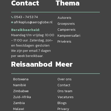
Contact
Thema
0543 - 74 53 74
Autoreis
afrikaplus@aeroglobe.nl
Groepsreis
Camperreis
Bereikbaarheid:
Maandag t/m vrijdag: 10:00
Kampeersafari
- 17:00 uur. Zaterdag, zon-
Privéreis
en feestdagen: gesloten
We zijn per email 7 dagen
per week bereikbaar.
Reisaanbod
Meer
Botswana
Over ons
Namibië
Contact
Zimbabwe
Ons team
Zuid-Afrika
Vacatures
Zambia
Blogs
Malawi
Privacy