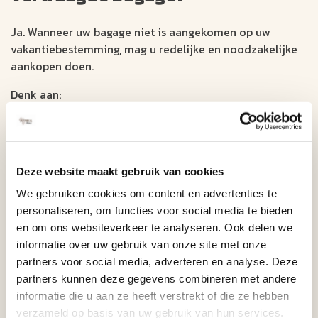
Ja. Wanneer uw bagage niet is aangekomen op uw
vakantiebestemming, mag u redelijke en noodzakelijke
aankopen doen.
Denk aan:
Toiletartikelen
Ondergoed
Eenvoudige kleding
Deze website maakt gebruik van cookies
Eventueel noodzakelijke medicatie
We gebruiken cookies om content en advertenties te
Bewaar altijd alle originele bonnen.
personaliseren, om functies voor social media te bieden
en om ons websiteverkeer te analyseren. Ook delen we
Hoeveel mag u declareren?
informatie over uw gebruik van onze site met onze
partners voor social media, adverteren en analyse. Deze
Dit verschilt per luchtvaartmaatschappij, maar de kosten
partners kunnen deze gegevens combineren met andere
moeten redelijk zijn in verhouding tot de duur van de
informatie die u aan ze heeft verstrekt of die ze hebben
vertraging.
verzameld op basis van uw gebruik van hun services.