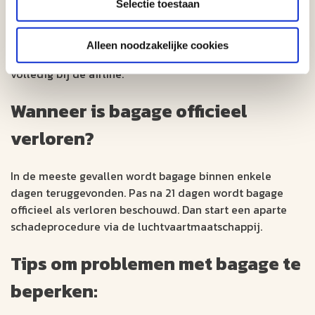
Alleen zij kunnen via het PIR-rapport het onderzoek
Selectie toestaan
starten. Zonder melding op de luchthaven kan er geen
dossier worden aangemaakt. Wij staan uiteraard voor u
Alleen noodzakelijke cookies
klaar bij vragen, maar het opsporen van bagage ligt
volledig bij de airline.
Wanneer is bagage officieel
verloren?
In de meeste gevallen wordt bagage binnen enkele
dagen teruggevonden. Pas na 21 dagen wordt bagage
officieel als verloren beschouwd. Dan start een aparte
schadeprocedure via de luchtvaartmaatschappij.
Tips om problemen met bagage te
beperken: