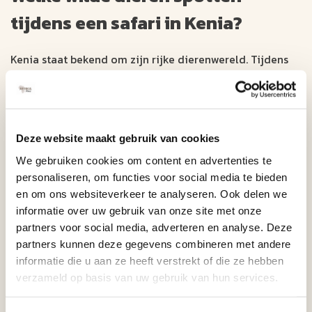
tijdens een safari in Kenia?
Kenia staat bekend om zijn rijke dierenwereld. Tijdens
een safari ziet u vaak olifanten, leeuwen, giraffen,
zebra’s en buffels. In parken zoals de Masai Mara leeft
ook een grote populatie cheeta’s en luipaarden. Tijdens
de grote trek zijn miljoenen gnoes en zebra’s te zien die
Deze website maakt gebruik van cookies
de Mara-rivier oversteken.
We gebruiken cookies om content en advertenties te
Wat is er te doen en te zien in
personaliseren, om functies voor social media te bieden
en om ons websiteverkeer te analyseren. Ook delen we
Kenia?
informatie over uw gebruik van onze site met onze
partners voor social media, adverteren en analyse. Deze
Naast safari’s biedt Kenia veel afwisseling. Denk aan
partners kunnen deze gegevens combineren met andere
ontmoetingen met de Masai, wandelingen in de groene
informatie die u aan ze heeft verstrekt of die ze hebben
hooglanden, boottochten op meren vol flamingo’s en
verzameld op basis van uw gebruik van hun services.
ontspannen dagen aan de stranden bij Mombasa of
Diani Beach. Die combinatie maakt Kenia geschikt voor