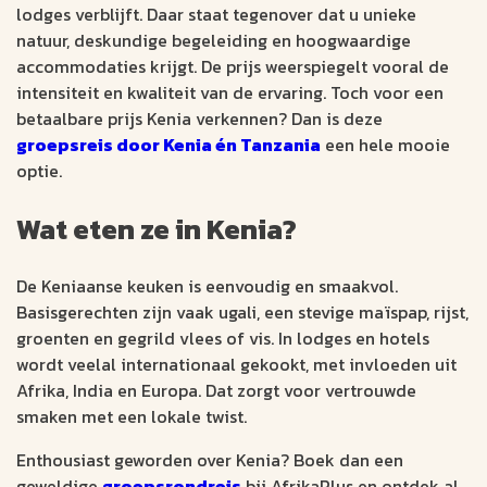
lodges verblijft. Daar staat tegenover dat u unieke
natuur, deskundige begeleiding en hoogwaardige
accommodaties krijgt. De prijs weerspiegelt vooral de
intensiteit en kwaliteit van de ervaring. Toch voor een
betaalbare prijs Kenia verkennen? Dan is deze
groepsreis door Kenia én Tanzania
een hele mooie
optie.
Wat eten ze in Kenia?
De Keniaanse keuken is eenvoudig en smaakvol.
Basisgerechten zijn vaak ugali, een stevige maïspap, rijst,
groenten en gegrild vlees of vis. In lodges en hotels
wordt veelal internationaal gekookt, met invloeden uit
Afrika, India en Europa. Dat zorgt voor vertrouwde
smaken met een lokale twist.
Enthousiast geworden over Kenia? Boek dan een
geweldige
groepsrondreis
bij AfrikaPlus en ontdek al