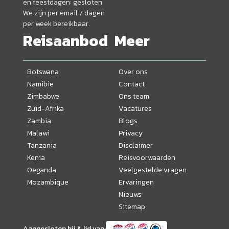
en feestdagen: gesloten
We zijn per email 7 dagen
per week bereikbaar.
Reisaanbod
Meer
Botswana
Over ons
Namibië
Contact
Zimbabwe
Ons team
Zuid-Afrika
Vacatures
Zambia
Blogs
Malawi
Privacy
Tanzania
Disclaimer
Kenia
Reisvoorwaarden
Oeganda
Veelgestelde vragen
Mozambique
Ervaringen
Nieuws
Sitemap
Aangesloten bij & lid van: