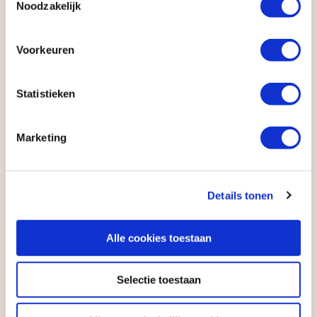
plaatselijke bevolking kan hier opgeleid worden tot
Noodzakelijk
ranger om de dieren tegen stropers te beschermen. En
met succes: het aantal neushoorns neemt hier inmiddels
Voorkeuren
zelfs toe!
Dat is indrukwekkend!
Statistieken
Zeker. Wij kregen de kans om met zo’n ranger op rhino
tracking te gaan: een onvergetelijke ervaring! De rangers
Marketing
weten niet alleen precies waar de neushoorns rusten,
maar ook hoe je ze veilig kunt benaderen. We liepen
tegen de wind. Zo konden we voorkomen dat de
Details tonen
neushoorns – die een uitstekend reukvermogen hebben
– ons roken. We hebben die dag een moederneushoorn
met haar jong gezien – een magisch moment!
Alle cookies toestaan
Vanzelfsprekend moet je altijd voorzichtig blijven in de
buurt van wilde dieren, zeker als er kleintjes bij zijn. Het
Selectie toestaan
verliep dan ook heel gecontroleerd: we konden vanaf
een veilige afstand stilletjes toekijken en dan liepen we