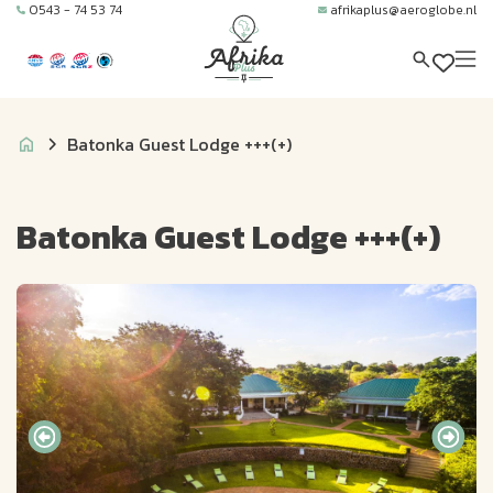
0543 - 74 53 74
afrikaplus@aeroglobe.nl
Batonka Guest Lodge +++(+)
Batonka Guest Lodge +++(+)