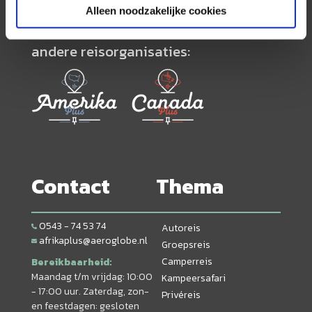
Alleen noodzakelijke cookies
Neem ook eens een kijkje bij onze
andere reisorganisaties:
Contact
Thema
0543 - 74 53 74
Autoreis
afrikaplus@aeroglobe.nl
Groepsreis
Camperreis
Bereikbaarheid:
Maandag t/m vrijdag: 10:00
Kampeersafari
- 17:00 uur. Zaterdag, zon-
Privéreis
en feestdagen: gesloten