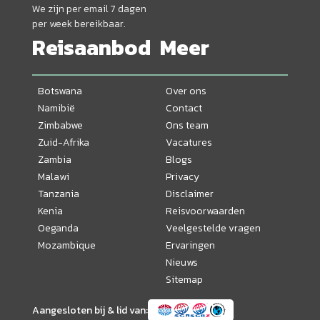
We zijn per email 7 dagen
per week bereikbaar.
Reisaanbod
Meer
Botswana
Over ons
Namibië
Contact
Zimbabwe
Ons team
Zuid-Afrika
Vacatures
Zambia
Blogs
Malawi
Privacy
Tanzania
Disclaimer
Kenia
Reisvoorwaarden
Oeganda
Veelgestelde vragen
Mozambique
Ervaringen
Nieuws
Sitemap
Aangesloten bij & lid van: