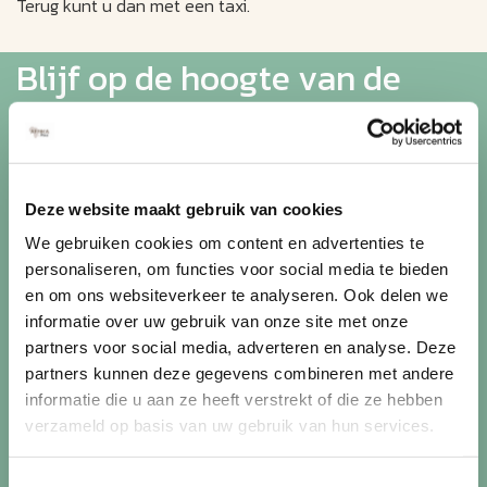
Terug kunt u dan met een taxi.
Blijf op de hoogte van de
mooiste reizen
Ontvang circa 1 maal per maand onze nieuwsbrief met de
Deze website maakt gebruik van cookies
laatste aanbiedingen. U kunt zich elk moment weer
uitschrijven via de afmeldlink in de nieuwsbrief.
We gebruiken cookies om content en advertenties te
personaliseren, om functies voor social media te bieden
Aanmelden
en om ons websiteverkeer te analyseren. Ook delen we
informatie over uw gebruik van onze site met onze
Lees in ons
privacybeleid
hoe wij zorgvuldig omgaan met uw
partners voor social media, adverteren en analyse. Deze
gegevens.
partners kunnen deze gegevens combineren met andere
informatie die u aan ze heeft verstrekt of die ze hebben
verzameld op basis van uw gebruik van hun services.
Toestemmingsselectie