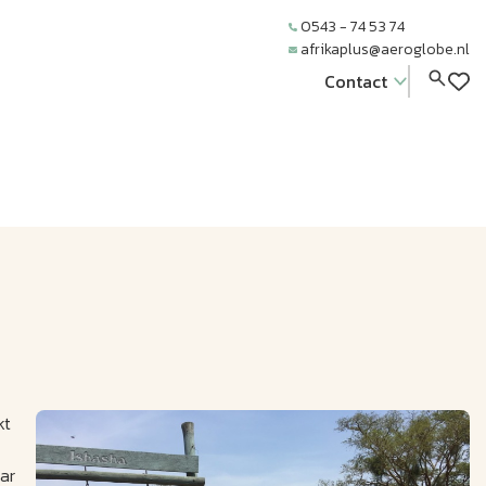
0543 - 74 53 74
afrikaplus@aeroglobe.nl
Contact
kt
aar