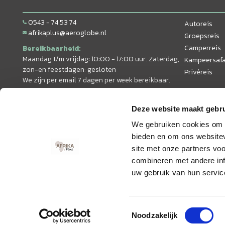
0543 - 74 53 74
Autoreis
afrikaplus@aeroglobe.nl
Groepsreis
Camperreis
Bereikbaarheid:
Maandag t/m vrijdag: 10:00 - 17:00 uur. Zaterdag,
Kampeersafa
zon-en feestdagen: gesloten
Privéreis
We zijn per email 7 dagen per week bereikbaar.
Deze website maakt gebru
We gebruiken cookies om c
bieden en om ons websitev
site met onze partners vo
combineren met andere inf
uw gebruik van hun servic
© 2026 AfrikaPlus
Toestemmingsselectie
Noodzakelijk