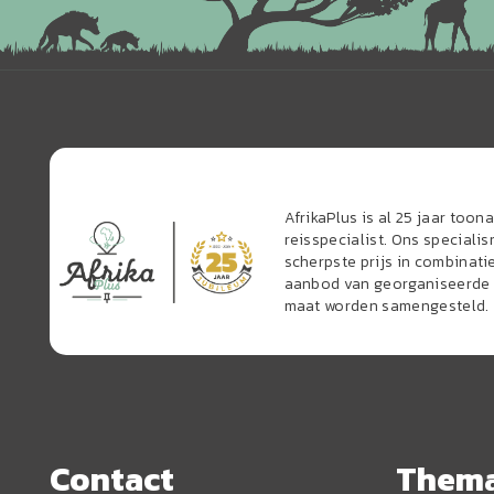
AfrikaPlus is al 25 jaar too
reisspecialist. Ons speciali
scherpste prijs in combinati
aanbod van georganiseerde r
maat worden samengesteld.
Contact
Them