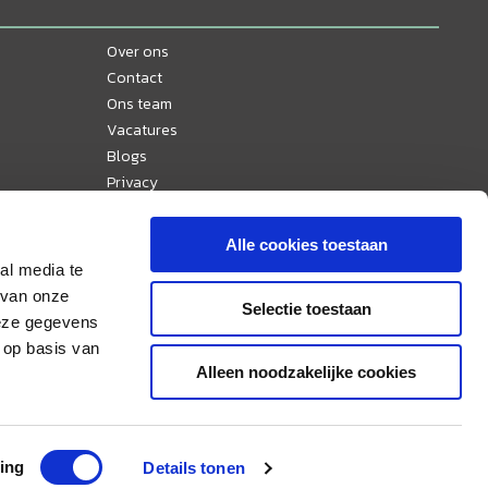
Over ons
Contact
Ons team
Vacatures
Blogs
Privacy
Disclaimer
Reisvoorwaarden
Alle cookies toestaan
Veelgestelde vragen
al media te
Ervaringen
 van onze
Selectie toestaan
Nieuws
deze gegevens
Sitemap
 op basis van
Alleen noodzakelijke cookies
Aangesloten bij & lid van:
ing
Details tonen