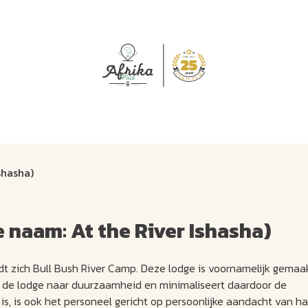
J
M
U
U
B
E
I
L
shasha)
e naam: At the River Ishasha)
t zich Bull Bush River Camp. Deze lodge is voornamelijk gemaa
ft de lodge naar duurzaamheid en minimaliseert daardoor de
 is, is ook het personeel gericht op persoonlijke aandacht van h