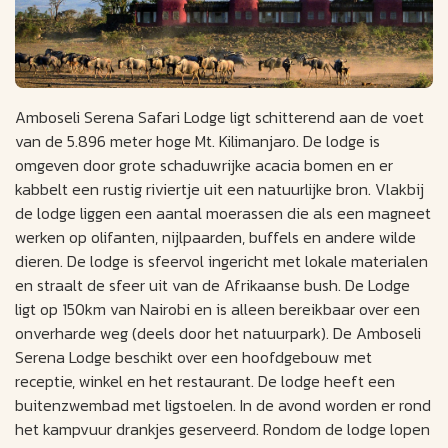
Amboseli Serena Safari Lodge ligt schitterend aan de voet
van de 5.896 meter hoge Mt. Kilimanjaro. De lodge is
omgeven door grote schaduwrijke acacia bomen en er
kabbelt een rustig riviertje uit een natuurlijke bron. Vlakbij
de lodge liggen een aantal moerassen die als een magneet
werken op olifanten, nijlpaarden, buffels en andere wilde
dieren. De lodge is sfeervol ingericht met lokale materialen
en straalt de sfeer uit van de Afrikaanse bush. De Lodge
ligt op 150km van Nairobi en is alleen bereikbaar over een
onverharde weg (deels door het natuurpark). De Amboseli
Serena Lodge beschikt over een hoofdgebouw met
receptie, winkel en het restaurant. De lodge heeft een
buitenzwembad met ligstoelen. In de avond worden er rond
het kampvuur drankjes geserveerd. Rondom de lodge lopen