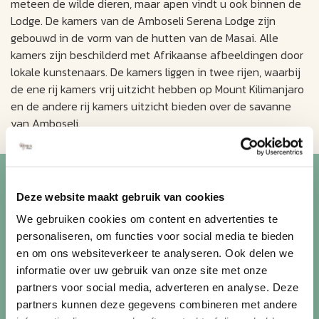
meteen de wilde dieren, maar apen vindt u ook binnen de
Lodge. De kamers van de Amboseli Serena Lodge zijn
gebouwd in de vorm van de hutten van de Masai. Alle
kamers zijn beschilderd met Afrikaanse afbeeldingen door
lokale kunstenaars. De kamers liggen in twee rijen, waarbij
de ene rij kamers vrij uitzicht hebben op Mount Kilimanjaro
en de andere rij kamers uitzicht bieden over de savanne
van Amboseli.
Blijf op de hoogte van de
mooiste reizen
Deze website maakt gebruik van cookies
We gebruiken cookies om content en advertenties te
personaliseren, om functies voor social media te bieden
Ontvang circa 1 maal per maand onze nieuwsbrief met de
en om ons websiteverkeer te analyseren. Ook delen we
laatste aanbiedingen. U kunt zich elk moment weer
informatie over uw gebruik van onze site met onze
uitschrijven via de afmeldlink in de nieuwsbrief.
partners voor social media, adverteren en analyse. Deze
partners kunnen deze gegevens combineren met andere
Aanmelden