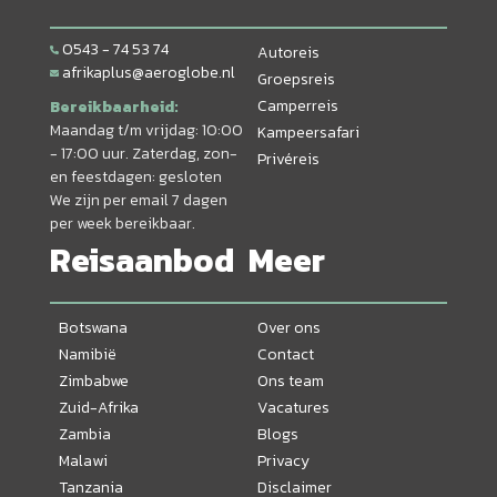
0543 - 74 53 74
Autoreis
afrikaplus@aeroglobe.nl
Groepsreis
Camperreis
Bereikbaarheid:
Maandag t/m vrijdag: 10:00
Kampeersafari
- 17:00 uur. Zaterdag, zon-
Privéreis
en feestdagen: gesloten
We zijn per email 7 dagen
per week bereikbaar.
Reisaanbod
Meer
Botswana
Over ons
Namibië
Contact
Zimbabwe
Ons team
Zuid-Afrika
Vacatures
Zambia
Blogs
Malawi
Privacy
Tanzania
Disclaimer