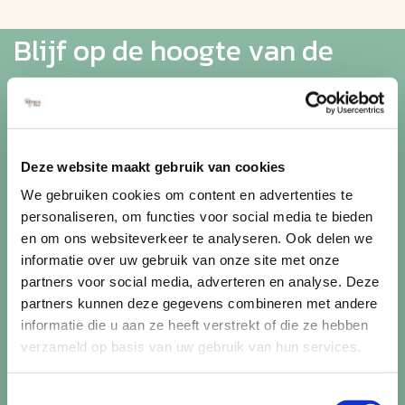
Blijf op de hoogte van de
mooiste reizen
Ontvang circa 1 maal per maand onze nieuwsbrief met de
laatste aanbiedingen. U kunt zich elk moment weer
Deze website maakt gebruik van cookies
uitschrijven via de afmeldlink in de nieuwsbrief.
We gebruiken cookies om content en advertenties te
personaliseren, om functies voor social media te bieden
Aanmelden
en om ons websiteverkeer te analyseren. Ook delen we
informatie over uw gebruik van onze site met onze
Lees in ons
privacybeleid
hoe wij zorgvuldig omgaan met uw
gegevens.
partners voor social media, adverteren en analyse. Deze
partners kunnen deze gegevens combineren met andere
informatie die u aan ze heeft verstrekt of die ze hebben
verzameld op basis van uw gebruik van hun services.
Toestemmingsselectie