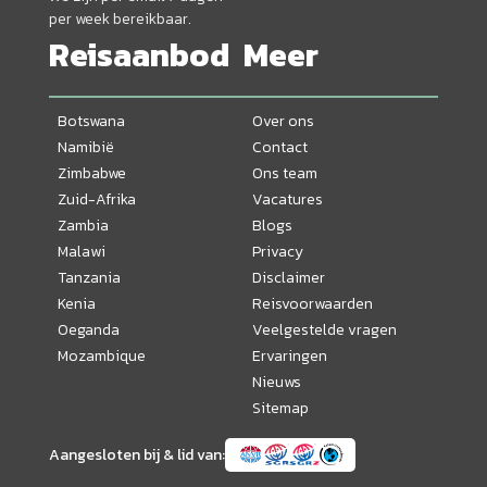
per week bereikbaar.
Reisaanbod
Meer
Botswana
Over ons
Namibië
Contact
Zimbabwe
Ons team
Zuid-Afrika
Vacatures
Zambia
Blogs
Malawi
Privacy
Tanzania
Disclaimer
Kenia
Reisvoorwaarden
Oeganda
Veelgestelde vragen
Mozambique
Ervaringen
Nieuws
Sitemap
Aangesloten bij & lid van: