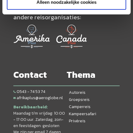
Alleen noodzakelijke cookies
Neem ook eens een kijkje bij onze
andere reisorganisaties:
Contact
Thema
0543 - 74 53 74
Autoreis
afrikaplus@aeroglobe.nl
Groepsreis
Camperreis
Bereikbaarheid:
Maandag t/m vrijdag: 10:00
Kampeersafari
- 17:00 uur. Zaterdag, zon-
Privéreis
en feestdagen: gesloten
We zijn per email 7 dagen