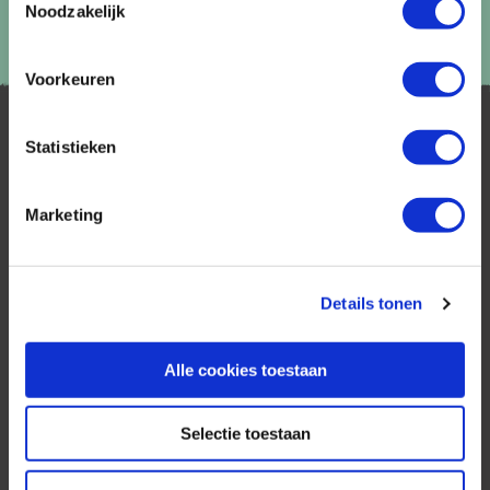
Noodzakelijk
Voorkeuren
Statistieken
Marketing
AfrikaPlus is al 25 jaar toonaangevend op de
Nederlandse markt als reisspecialist. Ons
Details tonen
specialisme is het samenstellen van reizen tegen
de scherpste prijs in combinatie met de beste
service. Naast een zeer ruim aanbod van
Alle cookies toestaan
georganiseerde rondreizen kunnen alle reizen
volledig op maat worden samengesteld.
Selectie toestaan