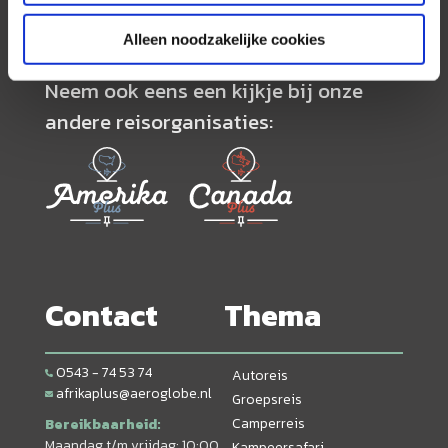
Alleen noodzakelijke cookies
Neem ook eens een kijkje bij onze
andere reisorganisaties:
Contact
Thema
0543 - 74 53 74
Autoreis
afrikaplus@aeroglobe.nl
Groepsreis
Camperreis
Bereikbaarheid:
Maandag t/m vrijdag: 10:00
Kampeersafari