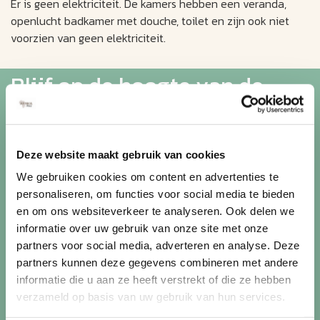
Er is geen elektriciteit. De kamers hebben een veranda,
openlucht badkamer met douche, toilet en zijn ook niet
voorzien van geen elektriciteit.
Blijf op de hoogte van de
mooiste reizen
Deze website maakt gebruik van cookies
Ontvang circa 1 maal per maand onze nieuwsbrief met de
laatste aanbiedingen. U kunt zich elk moment weer
We gebruiken cookies om content en advertenties te
uitschrijven via de afmeldlink in de nieuwsbrief.
personaliseren, om functies voor social media te bieden
en om ons websiteverkeer te analyseren. Ook delen we
Aanmelden
informatie over uw gebruik van onze site met onze
partners voor social media, adverteren en analyse. Deze
Lees in ons
privacybeleid
hoe wij zorgvuldig omgaan met uw
partners kunnen deze gegevens combineren met andere
gegevens.
informatie die u aan ze heeft verstrekt of die ze hebben
verzameld op basis van uw gebruik van hun services.